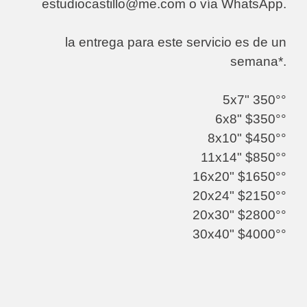
estudiocastillo@me.com o vía WhatsApp.
la entrega para este servicio es de un
semana*.
5x7" 350°°
6x8" $350°°
8x10" $450°°
11x14" $850°°
16x20" $1650°°
20x24" $2150°°
20x30" $2800°°
30x40" $4000°°